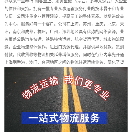
办以来一直奉行“顾客至上、服务至诚”的宗旨，多年来深受广大企业
的信任和支持。拥有一批专业从事运输服务行业的技术骨干和专业
队伍。公司注重企业管理建设，提高员工的整体素质。以增进效益
为中心，服务好每一个客户。公司在上海，苏州，重庆，北京，天
津，南京和成都，杭州，广州，深圳地区具有优势的网络资源，业
务覆盖公路汽车快运，铁路特快运输，航空货运代理，城市物流配
送，企业物流整体运作，进出口货运代理，并提供异地付款，货到
付款，代收货款等物流相关延伸增值服务，同时在行业内率先开通
上海到香港，澳门，台湾地区之间的物流往返运输业务，简化了货
物进出口操作流程，减少了货物在途时间，提高了货物流通效率。
财根物流在天津、苏州、成都等地区拥有优质的物流网络资源，依
靠国内北京，上海，广州为转运中心，可提供一站式的综合物流服
务。公司秉承优质服务的核心价值观，将一如既往地为更多的人和
企业提供到更优质的物流服务。我们一直致力于提供优质和高效的
物流服务，致力于推动物流行业更加完善和规范化方向发展！努力
为企业提供一体化、专业化的物流服务，旨在为企业提供个性化的
物流解决方案。由于不同类型的企业所涉及的经营活动各不相同，
组织结构也各自不同，针对这些企业的产品或服务的物流管理活动