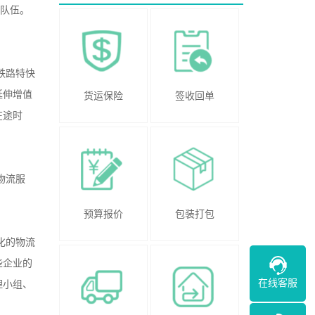
业队伍。
铁路特快
延伸增值
货运保险
签收回单
在途时
物流服
预算报价
包装打包
化的物流
些企业的
在线客服
理小组、