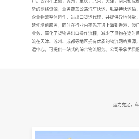
户。公司在上海，苏州，重庆，北京，天津，南京和成
势的网络资源，业务覆盖公路汽车快运，铁路特快运输
企业物流整体运作，进出口货运代理，并提供异地付款
延伸增值服务，同时在行业内率先开通上海到香港，澳
业务，简化了货物进出口操作流程，减少了货物在途时
流在天津、苏州、成都等地区拥有优质的物流网络资源
运中心，可提供一站式的综合物流服务。公司秉承优质
为更多的人和企业提供到更优质的物流服务。我们一直
务，致力于推动物流行业更加完善和规范化方向发展！
物流服务，旨在为企业提供个性化的物流解决方案。由
动各不相同，组织结构也各自不同，针对这些企业的产
八门，各不相同。公司派出以专家
运力充足，车