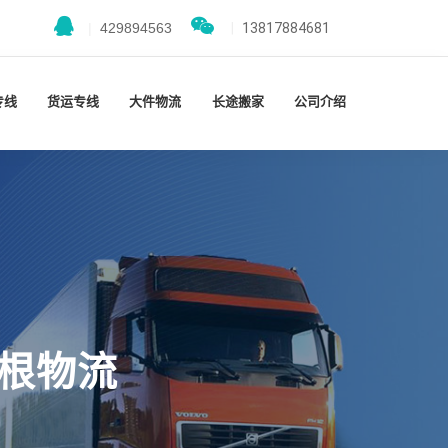
|
429894563
|
13817884681
专线
货运专线
大件物流
长途搬家
公司介绍
财根物流